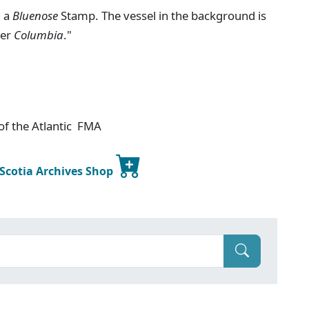
d a
Bluenose
Stamp. The vessel in the background is
ner
Columbia
."
of the Atlantic FMA
 Scotia Archives Shop