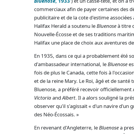
Bluenose
, 1933'
) et un casse-tête, et on a
commerciaux afin de payer certaines des d
publicitaire et de la cote d'estime associé
Halifax Herald a soutenu le
Bluenose
à titre
Nouvelle-Écosse et de ses traditions maritim
Halifax une place de choix aux aventures de 
En 1935, dans ce qui a probablement été so
d'ambassadeur international, le
Bluenose
es
fois de plus le Canada, cette fois à l'occasi
et de la reine Mary. Le Roi, âgé et de santé
Bluenose, a préféré recevoir officiellement
Victoria
and
Albert
. Il a alors souligné la pr
observer qu'il s'agissait « d'un navire d'un
des Néo-Écossais. »
En revenant d'Angleterre, le
Bluenose
a pres