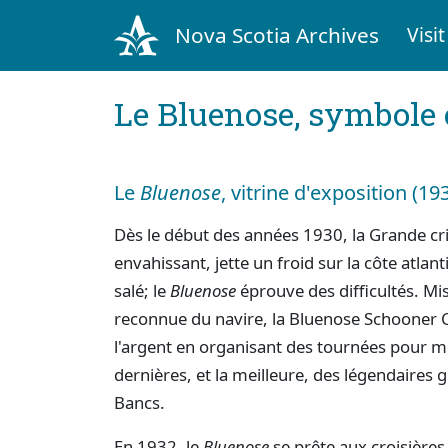
Nova Scotia Archives
Visit
Le Bluenose, symbole
Le
Bluenose
, vitrine d'exposition (1
Dès le début des années 1930, la Grande cri
envahissant, jette un froid sur la côte atla
salé; le
Bluenose
éprouve des difficultés. Mis
reconnue du navire, la Bluenose Schooner C
l'argent en organisant des tournées pour m
dernières, et la meilleure, des légendaires 
Bancs.
En 1932, le
Bluenose
se prête aux croisières 