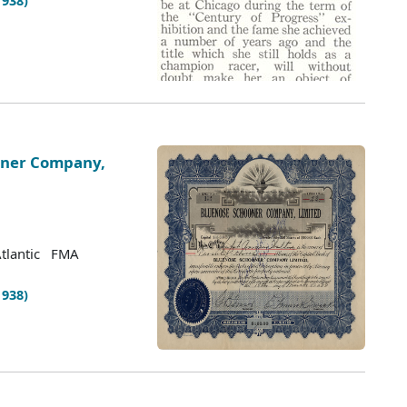
1938)
ooner Company,
Atlantic FMA
1938)