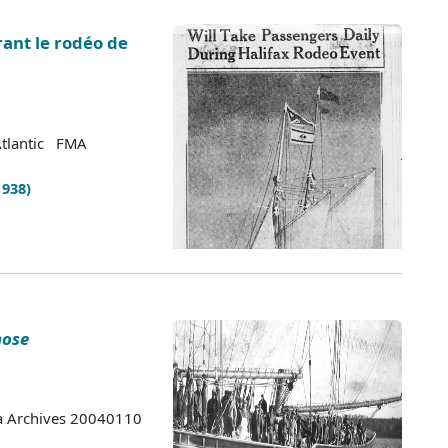
rant le rodéo de
Atlantic FMA
1938)
nose
ia Archives 20040110