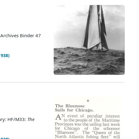
 Archives Binder 47
1938)
rary: HF/M33:
The