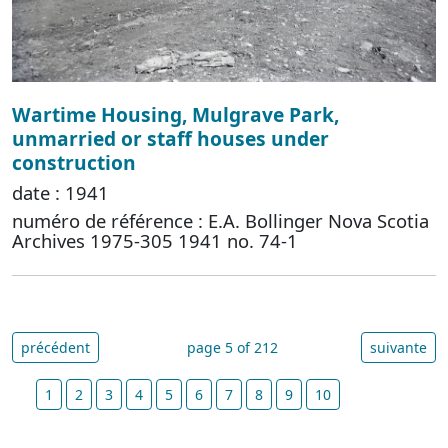
Wartime Housing, Mulgrave Park,
unmarried or staff houses under
construction
date : 1941
numéro de référence : E.A. Bollinger Nova Scotia
Archives 1975-305 1941 no. 74-1
précédent
page 5 of 212
suivante
1
2
3
4
5
6
7
8
9
10