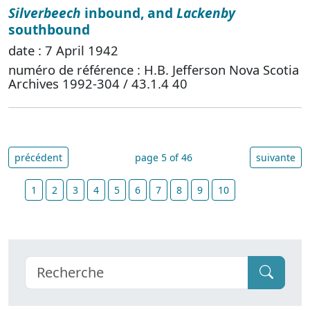
Silverbeech
inbound, and
Lackenby
southbound
date : 7 April 1942
numéro de référence : H.B. Jefferson Nova Scotia
Archives 1992-304 / 43.1.4 40
précédent
page 5 of 46
suivante
1
2
3
4
5
6
7
8
9
10