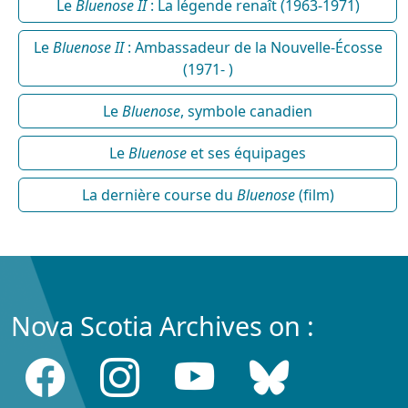
Le
Bluenose II
: La légende renaît (1963-1971)
Le
Bluenose II
: Ambassadeur de la Nouvelle-Écosse
(1971- )
Le
Bluenose
, symbole canadien
Le
Bluenose
et ses équipages
La dernière course du
Bluenose
(film)
Nova Scotia Archives on :