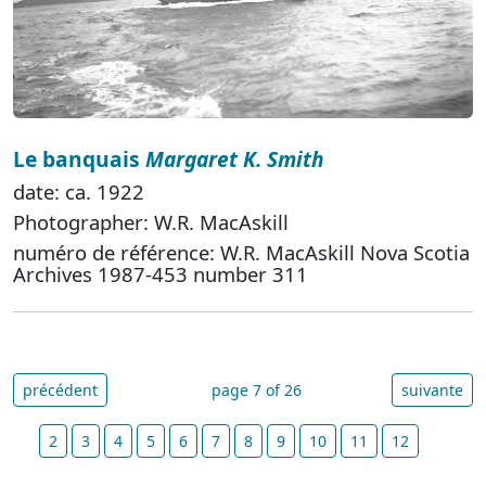
Le banquais
Margaret K. Smith
date: ca. 1922
Photographer: W.R. MacAskill
numéro de référence: W.R. MacAskill Nova Scotia
Archives 1987-453 number 311
précédent
page 7 of 26
suivante
2
3
4
5
6
7
8
9
10
11
12