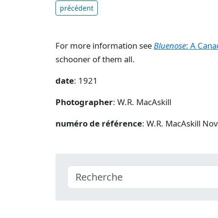
précédent
For more information see
Bluenose
: A Cana
schooner of them all.
date
: 1921
Photographer
: W.R. MacAskill
numéro de référence
: W.R. MacAskill No