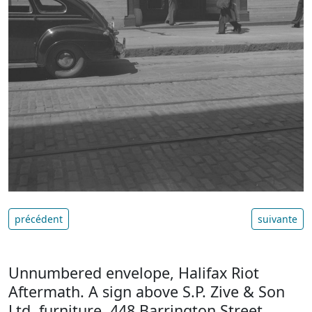
précédent
suivante
Unnumbered envelope, Halifax Riot
Aftermath. A sign above S.P. Zive & Son
Ltd. furniture, 448 Barrington Street,