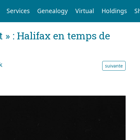
Services
Genealogy
Virtual
Holdings
S
t » : Halifax en temps de
k
suivante