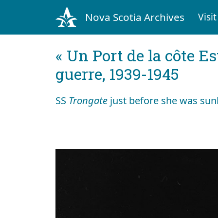
Nova Scotia Archives
Visit
« Un Port de la côte Es
guerre, 1939-1945
SS
Trongate
just before she was sun