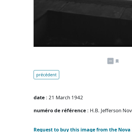
précédent
date
: 21 March 1942
numéro de référence
: H.B. Jefferson No
Request to buy this image from the Nova