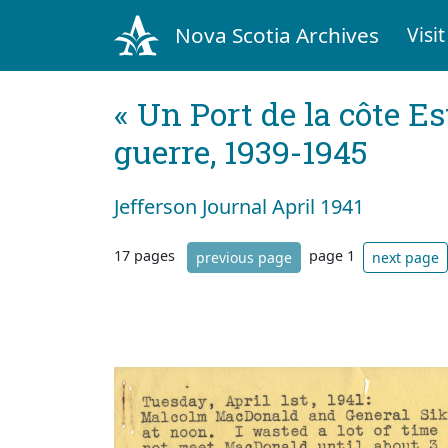
Nova Scotia Archives
Visit
« Un Port de la côte Es
guerre, 1939-1945
Jefferson Journal April 1941
17 pages
page 1
previous page
next page