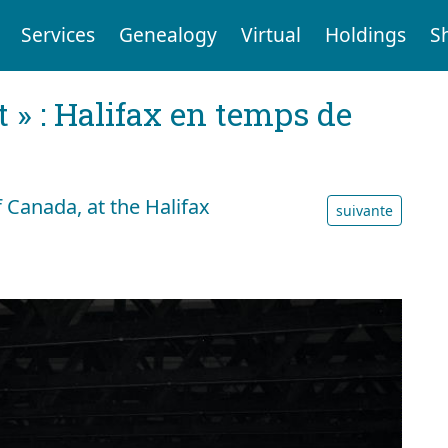
Services
Genealogy
Virtual
Holdings
S
t » : Halifax en temps de
 Canada, at the Halifax
suivante