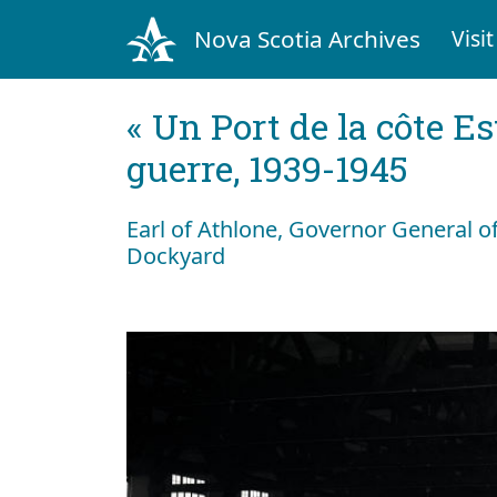
Nova Scotia Archives
Visit
« Un Port de la côte Es
guerre, 1939-1945
Earl of Athlone, Governor General of
Dockyard