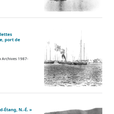
lettes
e, port de
a Archives 1987-
d-Étang, N.-É. »