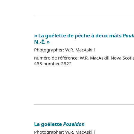
« La goélette de pêche à deux mâts
Paul
N.-É. »
Photographer: W.R. MacAskill
numéro de référence: W.R. MacAskill Nova Scoti
453 number 2822
La goélette
Poseidon
Photographer: W.R. MacAskill