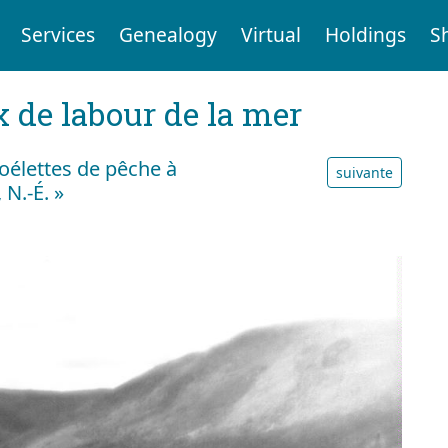
Services
Genealogy
Virtual
Holdings
S
x de labour de la mer
goélettes de pêche à
suivante
 N.-É. »