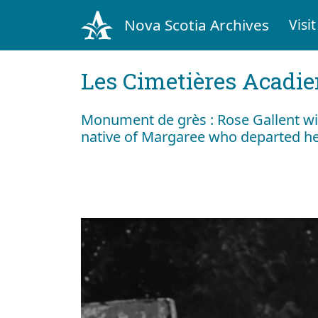
Nova Scotia Archives
Visit
Les Cimetières Acadi
Monument de grès : Rose Gallent w
native of Margaree who departed her