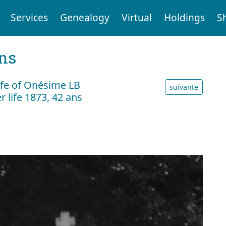
Services
Genealogy
Virtual
Holdings
S
ens
ife of Onésime LB
suivante
 life 1873, 42 ans