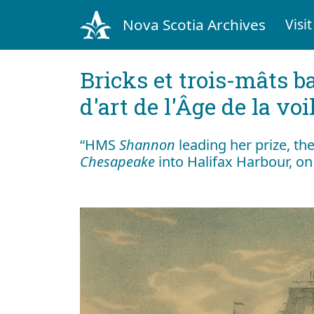
Nova Scotia Archives
Visit
Bricks et trois-mâts b
d'art de l'Âge de la voi
“HMS
Shannon
leading her prize, th
Chesapeake
into Halifax Harbour, on