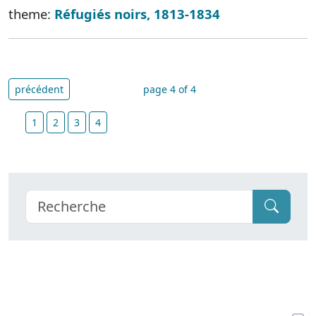
theme:
Réfugiés noirs, 1813-1834
précédent
page 4 of 4
1
2
3
4