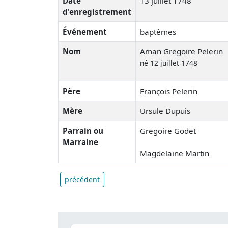
Date
13 juillet 1748
d'enregistrement
Événement
baptêmes
Nom
Aman Gregoire Pelerin
né 12 juillet 1748
Père
François Pelerin
Mère
Ursule Dupuis
Parrain ou
Gregoire Godet
Marraine
Magdelaine Martin
précédent