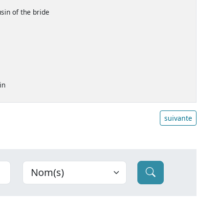
sin of the bride
in
suivante