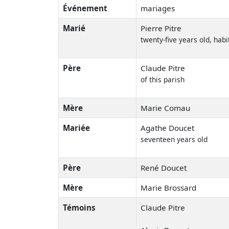
Événement
mariages
Marié
Pierre Pitre
twenty-five years old, hab
Père
Claude Pitre
of this parish
Mère
Marie Comau
Mariée
Agathe Doucet
seventeen years old
Père
René Doucet
Mère
Marie Brossard
Témoins
Claude Pitre