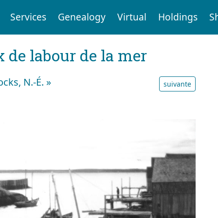
Services
Genealogy
Virtual
Holdings
S
x de labour de la mer
cks, N.-É. »
suivante