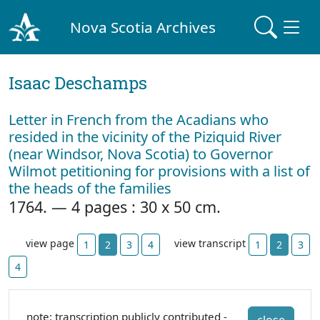
Nova Scotia Archives
Isaac Deschamps
Letter in French from the Acadians who
resided in the vicinity of the Piziquid River
(near Windsor, Nova Scotia) to Governor
Wilmot petitioning for provisions with a list of
the heads of the families
1764. — 4 pages : 30 x 50 cm.
view page
view transcript
1
2
3
4
1
2
3
4
note: transcription publicly contributed -