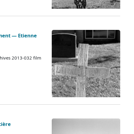
iment — Etienne
chives 2013-032 film
tière