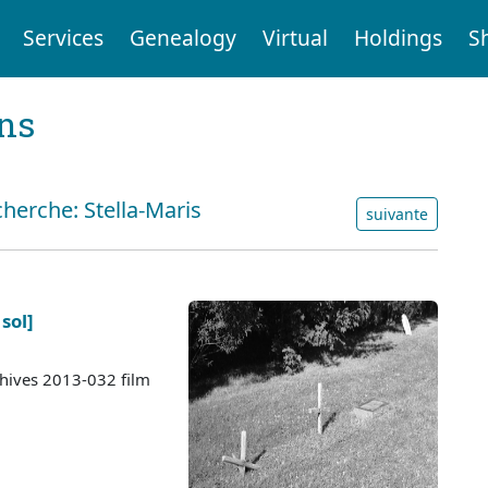
Services
Genealogy
Virtual
Holdings
S
ens
cherche: Stella-Maris
suivante
sol]
chives 2013-032 film