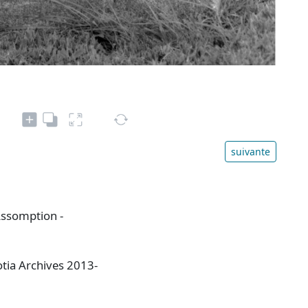
suivante
'Assomption -
otia Archives 2013-