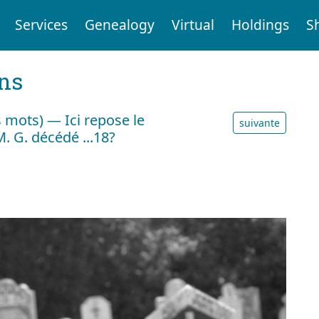
Services
Genealogy
Virtual
Holdings
S
ens
mots) — Ici repose le
suivante
. G. décédé ...18?