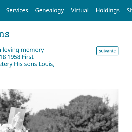
Services
Genealogy
Virtual
Holdings
S
ens
n loving memory
suivante
18 1958 First
etery His sons Louis,