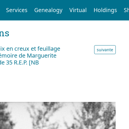
Services
Genealogy
Virtual
Holdings
S
ens
 en creux et feuillage
suivante
mémoire de Marguerite
e 35 R.E.P. [NB