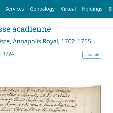
Services
Genealogy
Virtual
Holdings
S
sse acadienne
tiste, Annapolis Royal, 1702-1755
l 1724
suivante