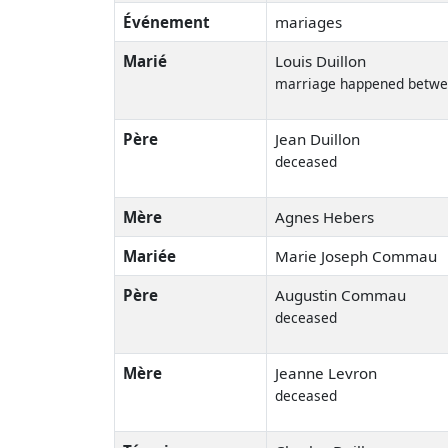
Événement
mariages
Marié
Louis Duillon
marriage happened betwe
Père
Jean Duillon
deceased
Mère
Agnes Hebers
Mariée
Marie Joseph Commau
Père
Augustin Commau
deceased
Mère
Jeanne Levron
deceased