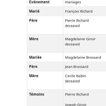
Événement
mariages
Marié
François Richard
Père
Pierre Richard
deceased
Mère
Magdelaine Giroir
deceased
Mariée
Magdelaine Brossard
Père
Jean Brossard
Mère
Cecile Babin
deceased
Témoins
Pierre Richard
Joseph Giroir