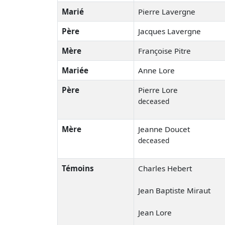
Marié
Pierre Lavergne
Père
Jacques Lavergne
Mère
Françoise Pitre
Mariée
Anne Lore
Père
Pierre Lore
deceased
Mère
Jeanne Doucet
deceased
Témoins
Charles Hebert
Jean Baptiste Miraut
Jean Lore