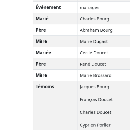
Événement
mariages
Marié
Charles Bourg
Père
Abraham Bourg
Mère
Marie Dugast
Mariée
Cecile Doucet
Père
René Doucet
Mère
Marie Brossard
Témoins
Jacques Bourg
François Doucet
Charles Doucet
Cyprien Porlier