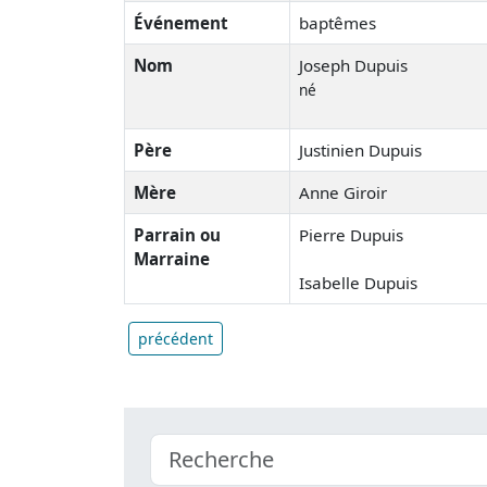
Événement
baptêmes
Nom
Joseph Dupuis
né
Père
Justinien Dupuis
Mère
Anne Giroir
Parrain ou
Pierre Dupuis
Marraine
Isabelle Dupuis
précédent