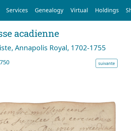
Services
Genealogy
Virtual
Holdings
S
sse acadienne
tiste, Annapolis Royal, 1702-1755
1750
suivante