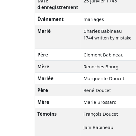
Date
25 janvier 1745
d'enregistrement
Événement
mariages
Marié
Charles Babineau
1744 written by mistake
Père
Clement Babineau
Mère
Renoches Bourg
Mariée
Marguerite Doucet
Père
René Doucet
Mère
Marie Brossard
Témoins
François Doucet
Jani Babineau