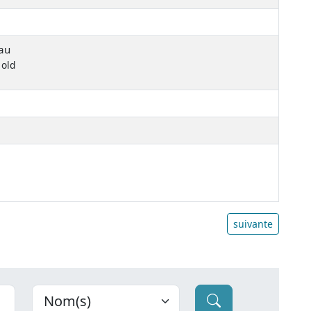
au
 old
suivante