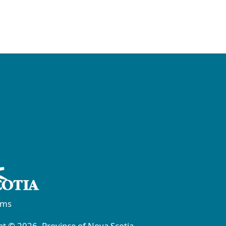
rms
t © 2026, Province of Nova Scotia.