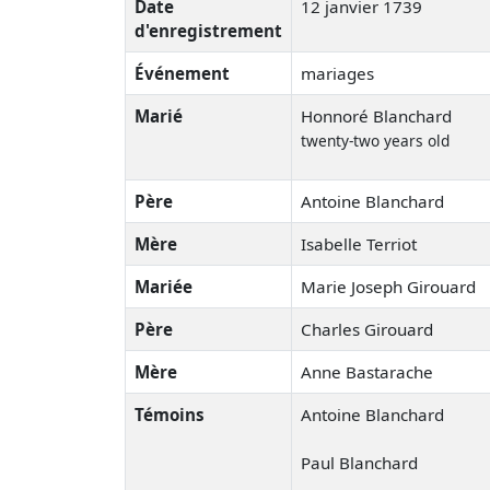
Date
12 janvier 1739
d'enregistrement
Événement
mariages
Marié
Honnoré Blanchard
twenty-two years old
Père
Antoine Blanchard
Mère
Isabelle Terriot
Mariée
Marie Joseph Girouard
Père
Charles Girouard
Mère
Anne Bastarache
Témoins
Antoine Blanchard
Paul Blanchard