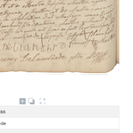
186
nède