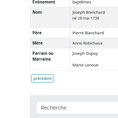
Événement
baptêmes
Nom
Joseph Blanchard
né 28 mai 1738
Père
Pierre Blanchard
Mère
Anne Robichaux
Parrain ou
Joseph Dupuy
Marraine
Marie Lanoue
précédent