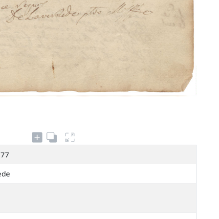
177
nède