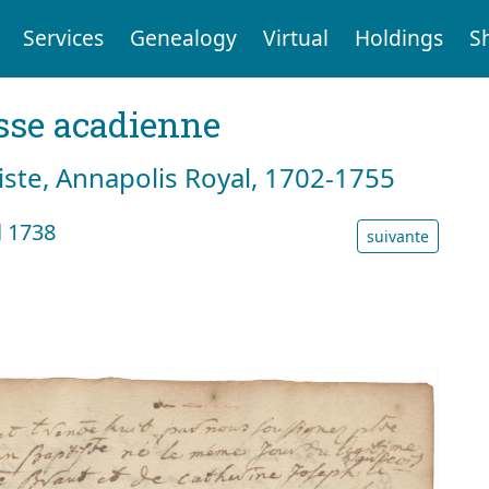
Services
Genealogy
Virtual
Holdings
S
sse acadienne
tiste, Annapolis Royal, 1702-1755
l 1738
suivante