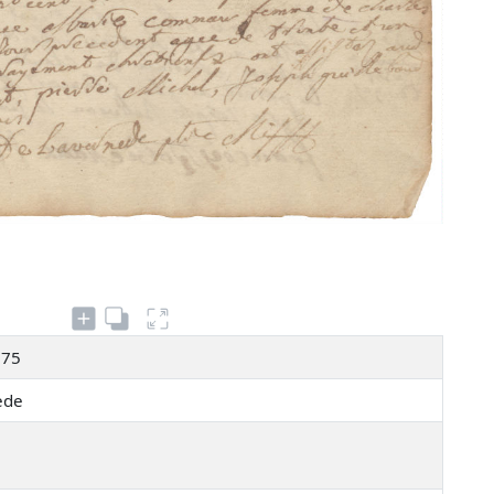
175
nède