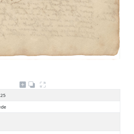
125
nède