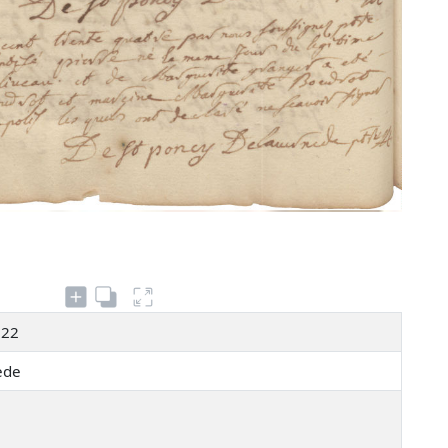
122
nède