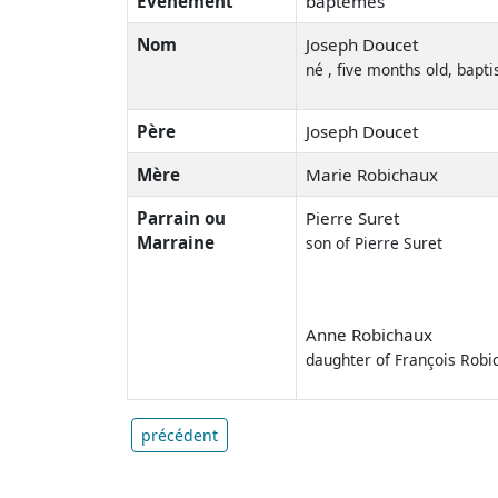
Événement
baptêmes
Nom
Joseph Doucet
né , five months old, bapt
Père
Joseph Doucet
Mère
Marie Robichaux
Parrain ou
Pierre Suret
Marraine
son of Pierre Suret
Anne Robichaux
daughter of François Robi
précédent