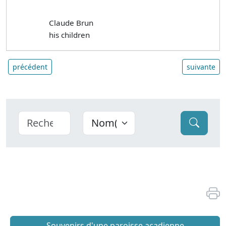
Claude Brun
his children
précédent
suivante
Souvenirs d'une paroisse acadienne