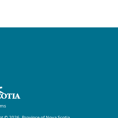
rms
t © 2026, Province of Nova Scotia.