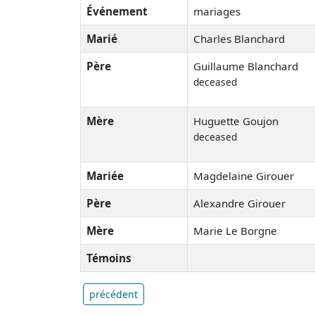
Événement
mariages
Marié
Charles Blanchard
Père
Guillaume Blanchard
deceased
Mère
Huguette Goujon
deceased
Mariée
Magdelaine Girouer
Père
Alexandre Girouer
Mère
Marie Le Borgne
Témoins
précédent