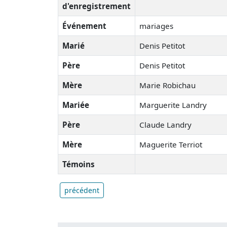
d'enregistrement
Événement
mariages
Marié
Denis Petitot
Père
Denis Petitot
Mère
Marie Robichau
Mariée
Marguerite Landry
Père
Claude Landry
Mère
Maguerite Terriot
Témoins
précédent