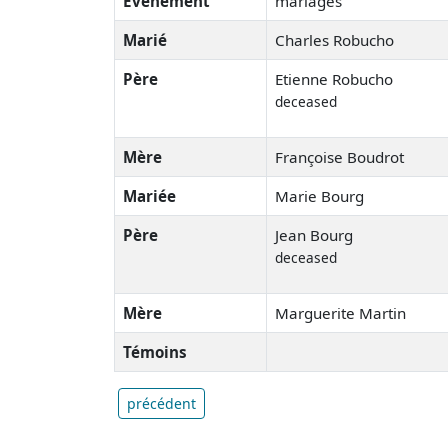
Événement
mariages
Marié
Charles Robucho
Père
Etienne Robucho
deceased
Mère
Françoise Boudrot
Mariée
Marie Bourg
Père
Jean Bourg
deceased
Mère
Marguerite Martin
Témoins
précédent