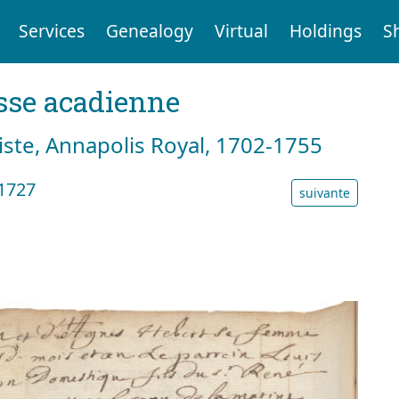
Services
Genealogy
Virtual
Holdings
S
sse acadienne
tiste, Annapolis Royal, 1702-1755
 1727
suivante