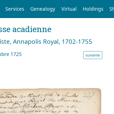
Services
Genealogy
Virtual
Holdings
S
sse acadienne
tiste, Annapolis Royal, 1702-1755
mbre 1725
suivante