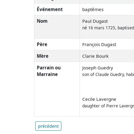
Événement
baptêmes
Nom
Paul Dugast
né 16 mars 1725, baptise
Père
François Dugast
Mère
Clarie Bourk
Parrain ou
Joseph Guedry
Marraine
son of Claude Guedry, hab
Cecile Lavergne
daughter of Pierre Laverg
précédent