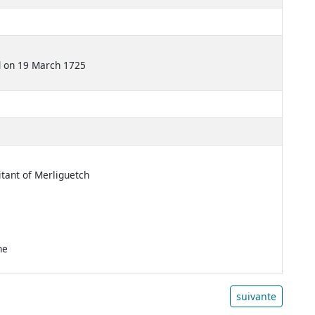
d on 19 March 1725
itant of Merliguetch
ne
suivante